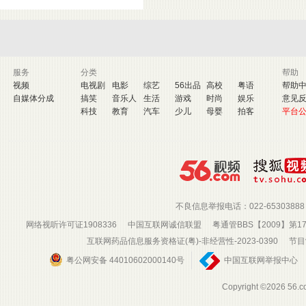
服务
分类
帮助
视频
电视剧
电影
综艺
56出品
高校
粤语
帮助
自媒体分成
搞笑
音乐人
生活
游戏
时尚
娱乐
意见
科技
教育
汽车
少儿
母婴
拍客
平台
不良信息举报电话：022-65303888
网络视听许可证1908336
中国互联网诚信联盟
粤通管BBS【2009】第1
互联网药品信息服务资格证(粤)-非经营性-2023-0390
节目
粤公网安备 44010602000140号
中国互联网举报中心
Copyright ©202