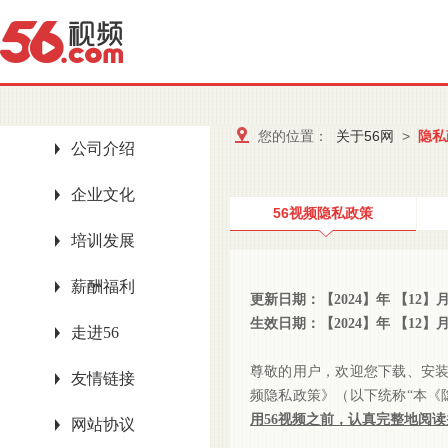
您的位置：
关于56网
>
隐私
公司介绍
企业文化
56视频隐私政策
培训发展
薪酬福利
更新日期：【
2024
】年
【
12
】
生效日期：【
2024
】年
【
12
】
走进56
尊敬的用户，欢迎您下载、安
友情链接
频隐私政策》（以下统称“本《
用
56视频之前，认真完整地阅
网站协议